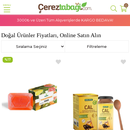
0
MENU
3000₺ ve Üzeri Tüm Alışverişlerde
KARGO BEDAVA!
Anasayfa
Doğal Ürünler
Doğal Ürünler Fiyatları, Online Satın Alın
Sıralama
Filtreleme
%17