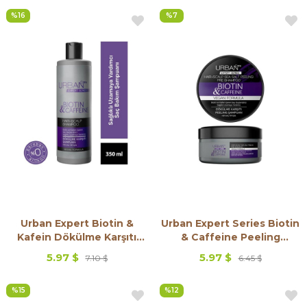
%16
%7
Urban Expert Biotin &
Urban Expert Series Biotin
Kafein Dökülme Karşıtı
& Caffeine Peeling
Şampuan 350 ml
Şampuan
5.97 $
5.97 $
7.10 $
6.45 $
%15
%12