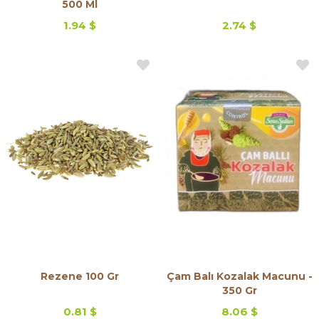
500 Ml
1.94 $
2.74 $
Rezene 100 Gr
Çam Balı Kozalak Macunu -
350 Gr
0.81 $
8.06 $