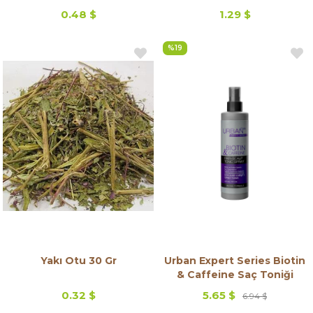
0.48 $
1.29 $
%19
Yakı Otu 30 Gr
Urban Expert Series Biotin
& Caffeine Saç Toniği
0.32 $
5.65 $
6.94 $