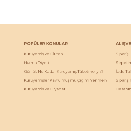
POPÜLER KONULAR
ALIŞVE
Kuruyemiş ve Gluten
Sipariş
Hurma Diyeti
Sepeti
Günlük Ne Kadar Kuruyemiş Tüketmeliyiz?
İade Ta
Kuruyemişler Kavrulmuş mu Çiğ mi Yenmeli?
Sipariş 
Kuruyemiş ve Diyabet
Hesabı