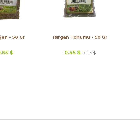
ğen - 50 Gr
Isırgan Tohumu - 50 Gr
.65 $
0.45 $
0.65 $