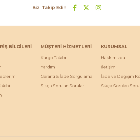
Bizi Takip Edin
RİŞ BİLGİLERİ
MÜŞTERİ HİZMETLERİ
KURUMSAL
Kargo Takibi
Hakkımızda
m
Yardım
İletişim
leplerim
Garanti & İade Sorgulama
İade ve Değişim Koş
Takibi
Sıkça Sorulan Sorular
Sıkça Sorulan Soru
m