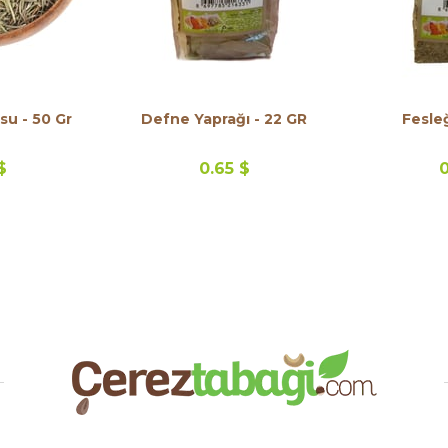
Biberiye Kurusu - 50 Gr
Defne Yaprağı - 22 GR
Fesle
$
0.65 $
0