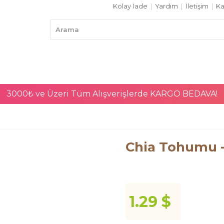
Kolay İade
|
Yardım
|
İletişim
|
Ka
3000₺ ve Üzeri Tüm Alışverişlerde
KARGO BEDAVA!
Chia Tohumu -
1.29 $