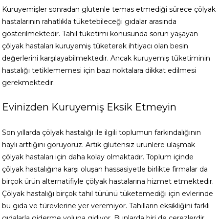
Kuruyemişler sonradan glutenle temas etmediği sürece çölyak
hastalarının rahatlıkla tüketebileceği gıdalar arasında
gösterilmektedir. Tahıl tüketimi konusunda sorun yaşayan
çölyak hastaları kuruyemiş tüketerek ihtiyacı olan besin
değerlerini karşılayabilmektedir. Ancak kuruyemiş tüketiminin
hastalığı tetiklememesi için bazı noktalara dikkat edilmesi
gerekmektedir.
Evinizden Kuruyemiş Eksik Etmeyin
Son yıllarda çölyak hastalığı ile ilgili toplumun farkındalığının
hayli arttığını görüyoruz. Artık glutensiz ürünlere ulaşmak
çölyak hastaları için daha kolay olmaktadır. Toplum içinde
çölyak hastalığına karşı oluşan hassasiyetle birlikte firmalar da
birçok ürün alternatifiyle çölyak hastalarına hizmet etmektedir.
Çölyak hastalığı birçok tahıl türünü tüketemediği için evlerinde
bu gıda ve türevlerine yer veremiyor. Tahılların eksikliğini farklı
gıdalarla giderme yoluna gidiyor. Bunlarda biri de çerezlerdir.