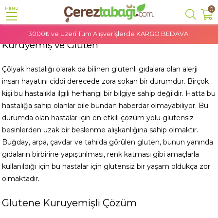
0
MENU
3000₺ ve Üzeri Tüm Alışverişlerde
KARGO BEDAVA!
Kuruyemiş ve Gluten
Çölyak hastalığı olarak da bilinen glutenli gıdalara olan alerji
insan hayatını ciddi derecede zora sokan bir durumdur. Birçok
kişi bu hastalıkla ilgili herhangi bir bilgiye sahip değildir. Hatta bu
hastalığa sahip olanlar bile bundan haberdar olmayabiliyor. Bu
durumda olan hastalar için en etkili çözüm yolu glutensiz
besinlerden uzak bir beslenme alışkanlığına sahip olmaktır.
Buğday, arpa, çavdar ve tahılda görülen gluten, bunun yanında
gıdaların birbirine yapıştırılması, renk katması gibi amaçlarla
kullanıldığı için bu hastalar için glutensiz bir yaşam oldukça zor
olmaktadır.
Glutene Kuruyemişli Çözüm