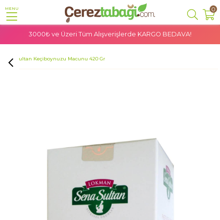
0
MENU
3000₺ ve Üzeri Tüm Alışverişlerde
KARGO BEDAVA!
Anasayfa
Doğal Ürünler
Organik Gıdalar
Sena Sultan Keçiboynuzu Macunu 420 Gr