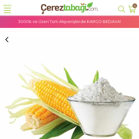
0
MENU
3000₺ ve Üzeri Tüm Alışverişlerde
KARGO BEDAVA!
Anasayfa
Doğal Ürünler
Mısır Nişastası - 500 Gr