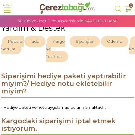
0
MENU
3000₺ ve Üzeri Tüm Alışverişlerde
KARGO BEDAVA!
Yardım & Destek
Popüler
İade
Kargo
Siparişler
Ödeme
Sorular
ve
Re
Teslimat
Siparişimi hediye paketi yaptırabilir
miyim?/ Hediye notu ekletebilir
miyim?
- Hediye paketi ve notu uygulaması bulunmamaktadır.
Kargodaki siparişimi iptal etmek
istiyorum.