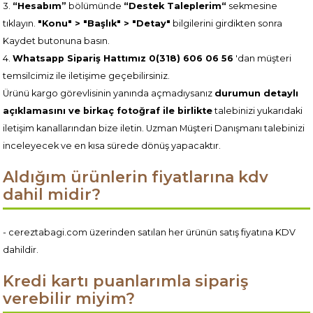
3.
“Hesabım”
bölümünde
“Destek Taleplerim“
sekmesine
tıklayın.
"Konu" > "Başlık" > "Detay"
bilgilerini girdikten sonra
Kaydet butonuna basın.
4.
Whatsapp Sipariş Hattımız 0(318) 606 06 56
'dan müşteri
temsilcimiz ile iletişime geçebilirsiniz.
Ürünü kargo görevlisinin yanında açmadıysanız
durumun detaylı
açıklamasını ve birkaç fotoğraf ile birlikte
talebinizi yukarıdaki
iletişim kanallarından bize iletin. Uzman Müşteri Danışmanı talebinizi
inceleyecek ve en kısa sürede dönüş yapacaktır.
Aldığım ürünlerin fiyatlarına kdv
dahil midir?
- cereztabagi.com üzerinden satılan her ürünün satış fiyatına KDV
dahildir.
Kredi kartı puanlarımla sipariş
verebilir miyim?