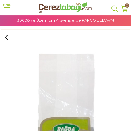
0
MENU
3000₺ ve Üzeri Tüm Alışverişlerde
KARGO BEDAVA!
Anasayfa
Doğal Ürünler
Zerdeçal Kök - 100 Gr