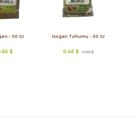
ğen - 50 Gr
Isırgan Tohumu - 50 Gr
.65 $
0.45 $
0.65 $