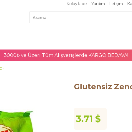
Kolay İade
|
Yardım
|
İletişim
|
Ka
3000₺ ve Üzeri Tüm Alışverişlerde
KARGO BEDAVA!
 Gr
Glutensiz Zenc
3.71 $