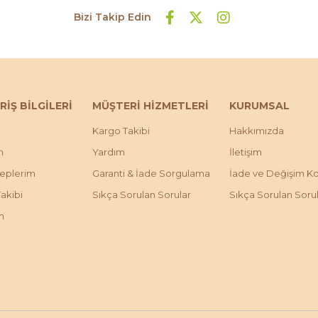
Bizi Takip Edin
RİŞ BİLGİLERİ
MÜŞTERİ HİZMETLERİ
KURUMSAL
Kargo Takibi
Hakkımızda
m
Yardım
İletişim
leplerim
Garanti & İade Sorgulama
İade ve Değişim Koş
Takibi
Sıkça Sorulan Sorular
Sıkça Sorulan Soru
m