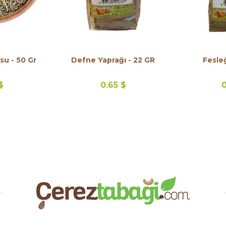
Biberiye Kurusu - 50 Gr
Defne Yaprağı - 22 GR
Fesle
$
0.65 $
0