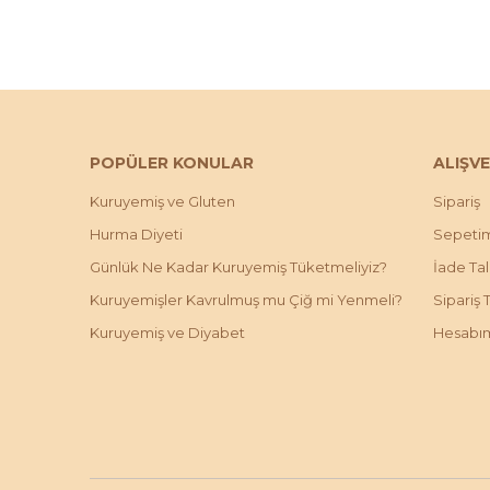
POPÜLER KONULAR
ALIŞVE
Kuruyemiş ve Gluten
Sipariş
Hurma Diyeti
Sepeti
Günlük Ne Kadar Kuruyemiş Tüketmeliyiz?
İade Ta
Kuruyemişler Kavrulmuş mu Çiğ mi Yenmeli?
Sipariş 
Kuruyemiş ve Diyabet
Hesabı