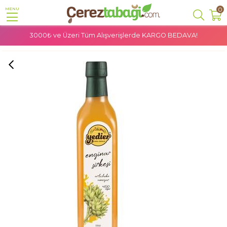
0
MENU
3000₺ ve Üzeri Tüm Alışverişlerde
KARGO BEDAVA!
Anasayfa
Doğal Ürünler
Sirkeler
Yedier Enginar Sirkesi 500 Ml