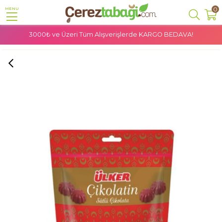
0
MENU
3000₺ ve Üzeri Tüm Alışverişlerde
KARGO BEDAVA!
Anasayfa
Şekerleme
Bayram Şekeri
Ülker Çikolatin Sütlü Çikolata - 350 Gr