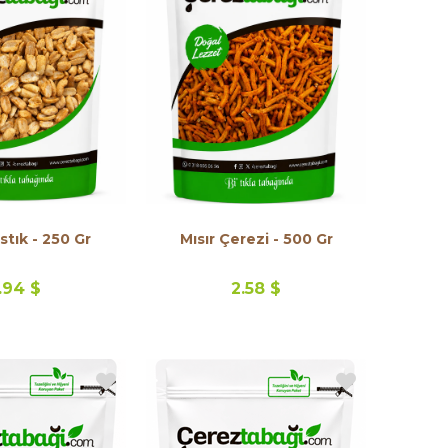
stık - 250 Gr
Mısır Çerezi - 500 Gr
.94 $
2.58 $