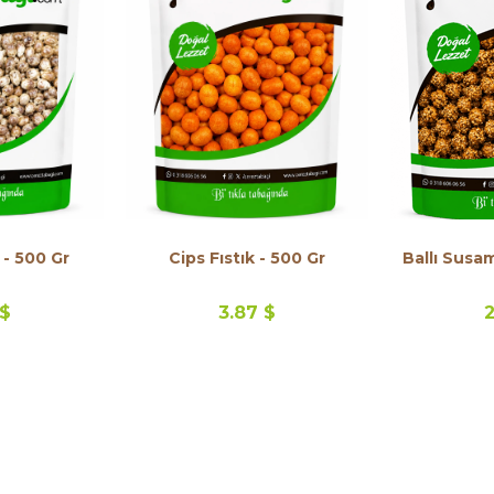
 - 500 Gr
Cips Fıstık - 500 Gr
Ballı Susam
 $
3.87 $
2