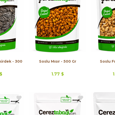
irdek - 300
Soslu Mısır - 500 Gr
Soslu Fı
 $
1.77 $
1