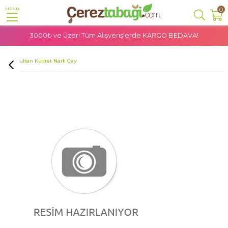
0
MENU
3000₺ ve Üzeri Tüm Alışverişlerde
KARGO BEDAVA!
Anasayfa
Doğal Ürünler
Bitkisel Ürünler
Bitki Çayları
Sena Sultan Kudret Narlı Çay