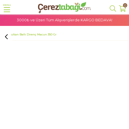
0
MENU
3000₺ ve Üzeri Tüm Alışverişlerde
KARGO BEDAVA!
Anasayfa
Doğal Ürünler
Organik Gıdalar
Sena Sultan Ballı Direnç Macun 350 Gr