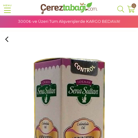
0
MENU
3000₺ ve Üzeri Tüm Alışverişlerde
KARGO BEDAVA!
Anasayfa
Doğal Ürünler
Bitkisel Yağlar
Sena Sultan Aynısefa Yağı 20 Ml