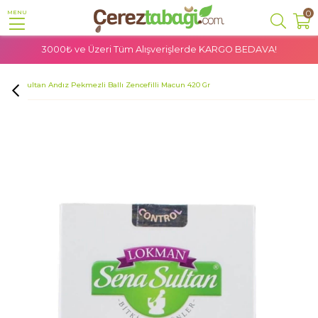
0
MENU
3000₺ ve Üzeri Tüm Alışverişlerde
KARGO BEDAVA!
Anasayfa
Doğal Ürünler
Organik Gıdalar
Sena Sultan Andız Pekmezli Ballı Zencefilli Macun 420 Gr