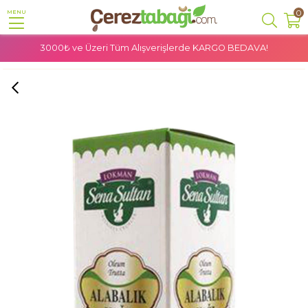
0
MENU
3000₺ ve Üzeri Tüm Alışverişlerde
KARGO BEDAVA!
Anasayfa
Doğal Ürünler
Bitkisel Yağlar
Sena Sultan Alabalık Yağı 50 Ml