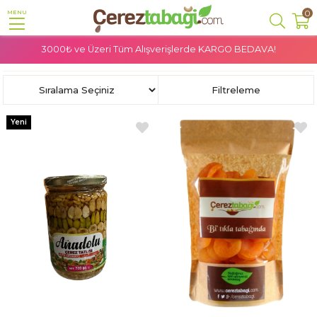
0
MENU
3000₺ ve Üzeri Tüm Alışverişlerde
KARGO BEDAVA!
Anasayfa
Sağlıklı Beslenme
Sıralama
Filtreleme
Yeni
Ürün