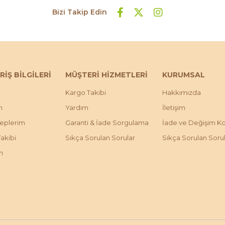
Bizi Takip Edin
RİŞ BİLGİLERİ
MÜŞTERİ HİZMETLERİ
KURUMSAL
Kargo Takibi
Hakkımızda
m
Yardım
İletişim
leplerim
Garanti & İade Sorgulama
İade ve Değişim Koş
Takibi
Sıkça Sorulan Sorular
Sıkça Sorulan Soru
m