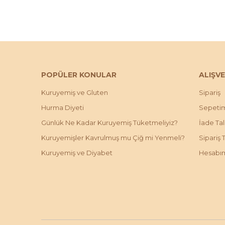
POPÜLER KONULAR
ALIŞVE
Kuruyemiş ve Gluten
Sipariş
Hurma Diyeti
Sepeti
Günlük Ne Kadar Kuruyemiş Tüketmeliyiz?
İade Ta
Kuruyemişler Kavrulmuş mu Çiğ mi Yenmeli?
Sipariş 
Kuruyemiş ve Diyabet
Hesabı