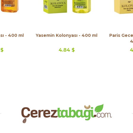
ı - 400 ml
Yasemin Kolonyası - 400 ml
Paris Gece
4
 $
4.84 $
4