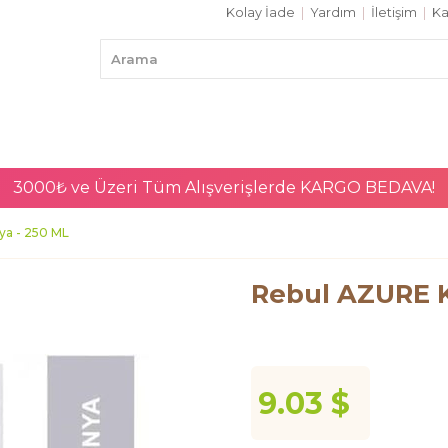
Kolay İade
|
Yardım
|
İletişim
|
Ka
3000₺ ve Üzeri Tüm Alışverişlerde
KARGO BEDAVA!
ya - 250 ML
Rebul AZURE K
9.03 $