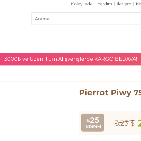
Kolay İade
|
Yardım
|
İletişim
|
Ka
3000₺ ve Üzeri Tüm Alışverişlerde
KARGO BEDAVA!
Pierrot Piwy 
25
%
3.23 $
İNDIRIM