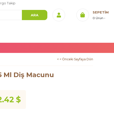
rgo Takip
SEPETIM
0
Ürün
< < Önceki Sayfaya Dön
75 Ml Diş Macunu
2.42 $