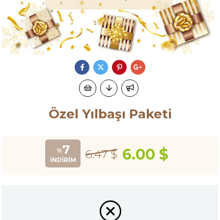
Özel Yılbaşı Paketi
7
6.00 $
%
6.47 $
İNDIRIM