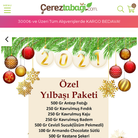
0
MENU
3000₺ ve Üzeri Tüm Alışverişlerde
KARGO BEDAVA!
Anasayfa
Özel Paketler
Özel Yılbaşı Paketi