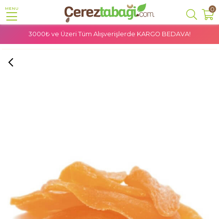
0
MENU
3000₺ ve Üzeri Tüm Alışverişlerde
KARGO BEDAVA!
Anasayfa
Kuru Meyve
Mango Kurusu - 500 Gr