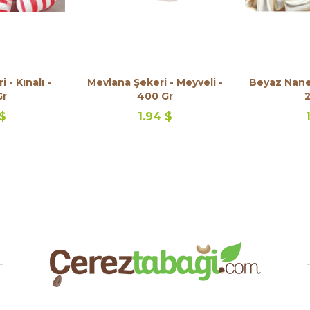
 - Kınalı -
Mevlana Şekeri - Meyveli -
Beyaz Nanel
Gr
400 Gr
2
 $
1.94 $