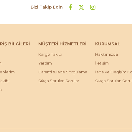
Bizi Takip Edin
RİŞ BİLGİLERİ
MÜŞTERİ HİZMETLERİ
KURUMSAL
Kargo Takibi
Hakkımızda
m
Yardım
İletişim
leplerim
Garanti & İade Sorgulama
İade ve Değişim Koş
Takibi
Sıkça Sorulan Sorular
Sıkça Sorulan Soru
m