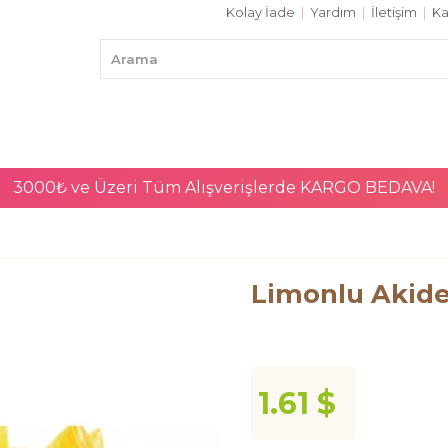
Kolay İade
|
Yardım
|
İletişim
|
Ka
3000₺ ve Üzeri Tüm Alışverişlerde
KARGO BEDAVA!
Limonlu Akide 
1.61 $