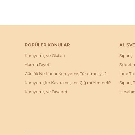
POPÜLER KONULAR
ALIŞVE
Kuruyemiş ve Gluten
Sipariş
Hurma Diyeti
Sepeti
Günlük Ne Kadar Kuruyemiş Tüketmeliyiz?
İade Ta
Kuruyemişler Kavrulmuş mu Çiğ mi Yenmeli?
Sipariş 
Kuruyemiş ve Diyabet
Hesabı