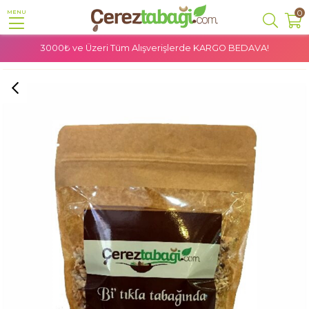
0
MENU
3000₺ ve Üzeri Tüm Alışverişlerde
KARGO BEDAVA!
Anasayfa
Kuruyemiş
Fındık
Kırık Fındık - 250 Gr