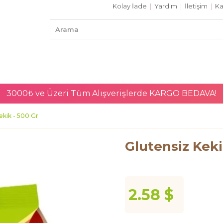
Kolay İade
|
Yardım
|
İletişim
|
Ka
3000₺ ve Üzeri Tüm Alışverişlerde
KARGO BEDAVA!
ekik - 500 Gr
Glutensiz Keki
2.58 $