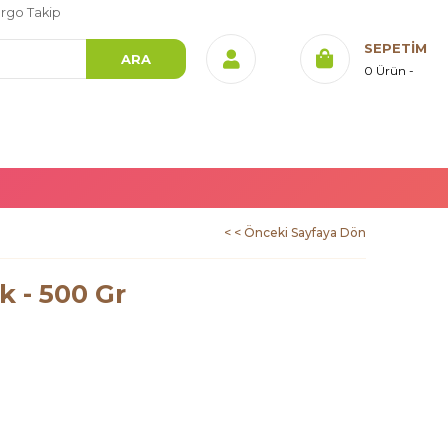
rgo Takip
SEPETIM
0
Ürün
< < Önceki Sayfaya Dön
k - 500 Gr