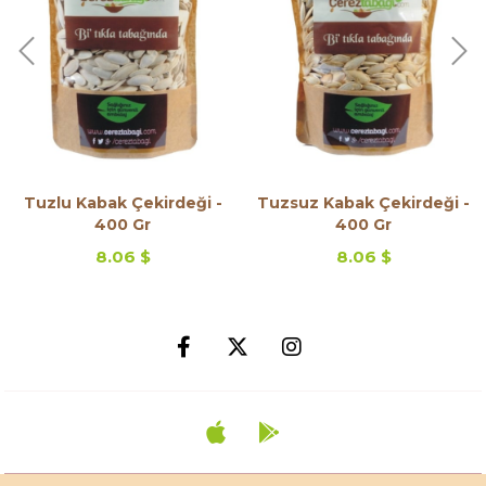
Çekirdeği -
Tuzsuz Kabak Çekirdeği -
Kavrulmam
 Gr
400 Gr
Çekirdeği 
6 $
8.06 $
8.06