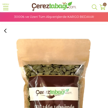
0
MENU
3000₺ ve Üzeri Tüm Alışverişlerde
KARGO BEDAVA!
Anasayfa
Kuruyemiş
Kabak Çekirdeği
Kabak Çekirdeği İçi - 300 Gr