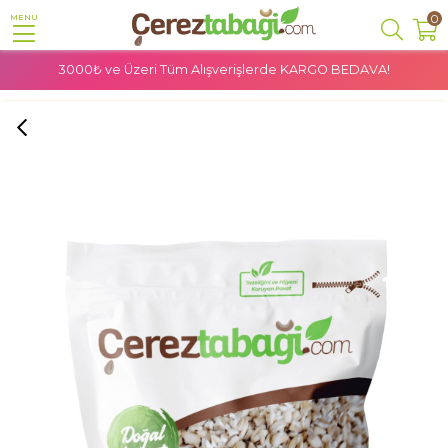
0
MENU
3000₺ ve Üzeri Tüm Alışverişlerde
KARGO BEDAVA!
Anasayfa
Bakliyat
Hediklik Diş Buğdayı - 1 Kg