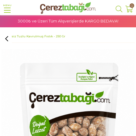
0
MENU
3000₺ ve Üzeri Tüm Alışverişlerde
KARGO BEDAVA!
Anasayfa
Glutensiz
Glutensiz Kuruyemiş
Glutensiz Tuzlu Kavrulmuş Fıstık - 250 Gr