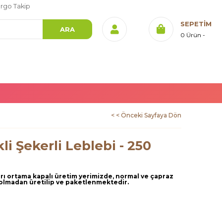
rgo Takip
SEPETIM
0
Ürün
< < Önceki Sayfaya Dön
li Şekerli Leblebi - 250
arı ortama kapalı üretim yerimizde, normal ve çapraz
 olmadan üretilip ve paketlenmektedir.