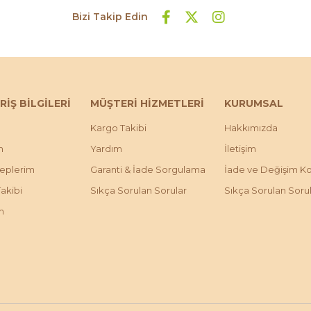
Bizi Takip Edin
RİŞ BİLGİLERİ
MÜŞTERİ HİZMETLERİ
KURUMSAL
Kargo Takibi
Hakkımızda
m
Yardım
İletişim
leplerim
Garanti & İade Sorgulama
İade ve Değişim Koş
Takibi
Sıkça Sorulan Sorular
Sıkça Sorulan Soru
m