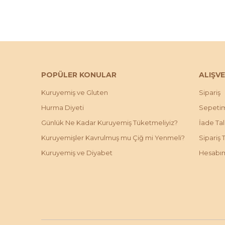
POPÜLER KONULAR
ALIŞVE
Kuruyemiş ve Gluten
Sipariş
Hurma Diyeti
Sepeti
Günlük Ne Kadar Kuruyemiş Tüketmeliyiz?
İade Ta
Kuruyemişler Kavrulmuş mu Çiğ mi Yenmeli?
Sipariş 
Kuruyemiş ve Diyabet
Hesabı