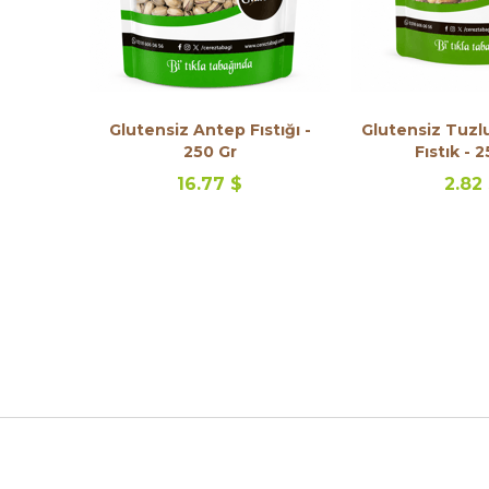
Glutensiz Antep Fıstığı -
Glutensiz Tuzl
250 Gr
Fıstık - 
16.77 $
2.82