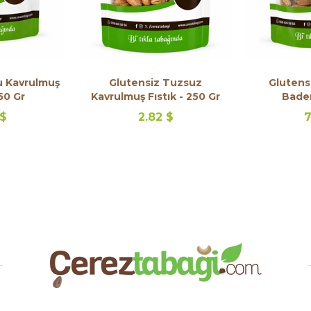
u Kavrulmuş
Glutensiz Tuzsuz
Glutens
250 Gr
Kavrulmuş Fıstık - 250 Gr
Badem
 $
2.82 $
7