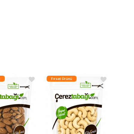
ü
Fırsat Ürünü