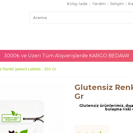
Kolay İade
|
Yardım
|
İletişim
|
Ka
3000₺ ve Üzeri Tüm Alışverişlerde
KARGO BEDAVA!
z Renkli Şekerli Leblebi - 250 Gr
Glutensiz Renk
Gr
Glutensiz ürünlerimiz, dış
bulaşma riski