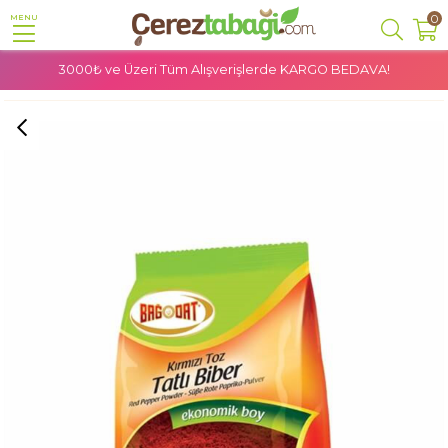
0
MENU
3000₺ ve Üzeri Tüm Alışverişlerde
KARGO BEDAVA!
Anasayfa
Glutensiz
Glutensiz Baharat
Glutensiz Tatlı Toz Biber - 500 Gr