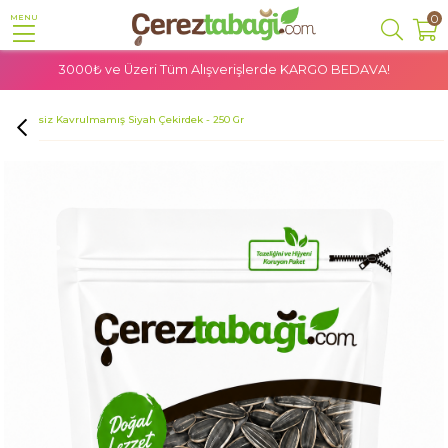
0
MENU
3000₺ ve Üzeri Tüm Alışverişlerde
KARGO BEDAVA!
Anasayfa
Glutensiz
Glutensiz Kuruyemiş
Glutensiz Kavrulmamış Siyah Çekirdek - 250 Gr