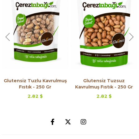
 Tuzlu Kavrulmuş
Glutensiz Tuzsuz
Glutens
ık - 250 Gr
Kavrulmuş Fıstık - 250 Gr
Bade
2.82 $
2.82 $