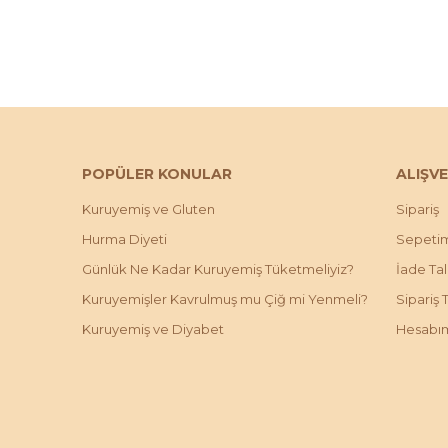
POPÜLER KONULAR
ALIŞVE
Kuruyemiş ve Gluten
Sipariş
Hurma Diyeti
Sepeti
Günlük Ne Kadar Kuruyemiş Tüketmeliyiz?
İade Ta
Kuruyemişler Kavrulmuş mu Çiğ mi Yenmeli?
Sipariş 
Kuruyemiş ve Diyabet
Hesabı