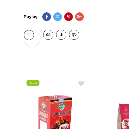
Paylaş
%25