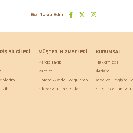
Bizi Takip Edin
RİŞ BİLGİLERİ
MÜŞTERİ HİZMETLERİ
KURUMSAL
Kargo Takibi
Hakkımızda
m
Yardım
İletişim
leplerim
Garanti & İade Sorgulama
İade ve Değişim Koş
Takibi
Sıkça Sorulan Sorular
Sıkça Sorulan Soru
m