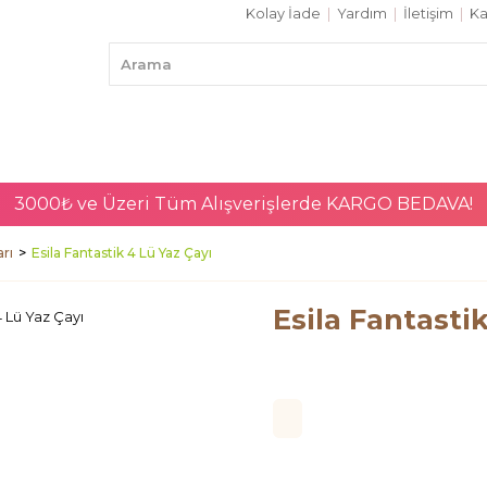
Kolay İade
|
Yardım
|
İletişim
|
Ka
3000₺ ve Üzeri Tüm Alışverişlerde
KARGO BEDAVA!
arı
Esila Fantastik 4 Lü Yaz Çayı
Esila Fantasti