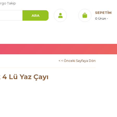
rgo Takip
SEPETIM
0
Ürün
< < Önceki Sayfaya Dön
k 4 Lü Yaz Çayı