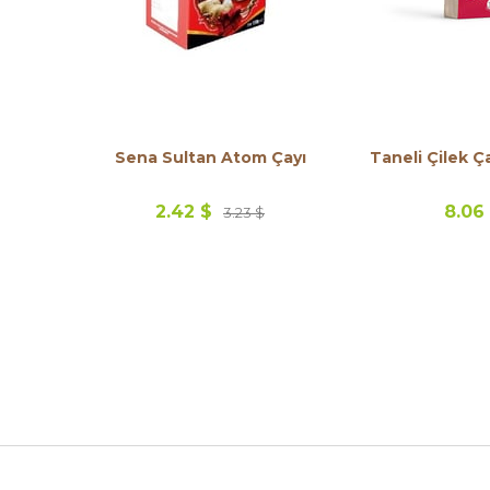
Sena Sultan Atom Çayı
Taneli Çilek Ça
2.42 $
8.06
3.23 $