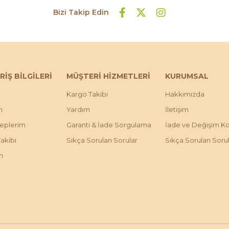
Bizi Takip Edin
RİŞ BİLGİLERİ
MÜŞTERİ HİZMETLERİ
KURUMSAL
Kargo Takibi
Hakkımızda
m
Yardım
İletişim
leplerim
Garanti & İade Sorgulama
İade ve Değişim Koş
Takibi
Sıkça Sorulan Sorular
Sıkça Sorulan Soru
m