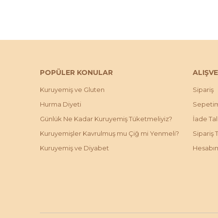
POPÜLER KONULAR
ALIŞVE
Kuruyemiş ve Gluten
Sipariş
Hurma Diyeti
Sepeti
Günlük Ne Kadar Kuruyemiş Tüketmeliyiz?
İade Ta
Kuruyemişler Kavrulmuş mu Çiğ mi Yenmeli?
Sipariş 
Kuruyemiş ve Diyabet
Hesabı