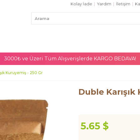
Kolay İade
|
Yardım
|
İletişim
|
Ka
3000₺ ve Üzeri Tüm Alışverişlerde
KARGO BEDAVA!
şık Kuruyemiş - 250 Gr
Duble Karışık 
5.65 $