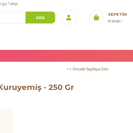
rgo Takip
SEPETIM
0
Ürün
< < Önceki Sayfaya Dön
Kuruyemiş - 250 Gr