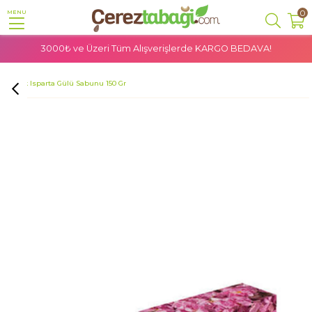
0
MENU
3000₺ ve Üzeri Tüm Alışverişlerde
KARGO BEDAVA!
Anasayfa
Doğal Ürünler
Bitkisel Kozmetik
Sabunlar
Destek Isparta Gülü Sabunu 150 Gr