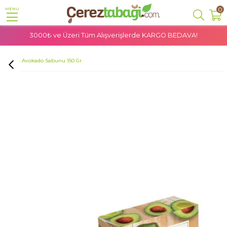
0
MENU
3000₺ ve Üzeri Tüm Alışverişlerde
KARGO BEDAVA!
Anasayfa
Doğal Ürünler
Bitkisel Kozmetik
Sabunlar
Destek Avokado Sabunu 150 Gr