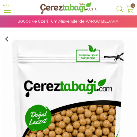
0
MENU
3000₺ ve Üzeri Tüm Alışverişlerde
KARGO BEDAVA!
Anasayfa
Kuruyemiş
Leblebi
Çıtır Leblebi - 250 Gr