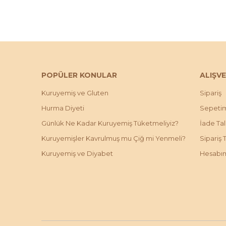
POPÜLER KONULAR
ALIŞVE
Kuruyemiş ve Gluten
Sipariş
Hurma Diyeti
Sepeti
Günlük Ne Kadar Kuruyemiş Tüketmeliyiz?
İade Ta
Kuruyemişler Kavrulmuş mu Çiğ mi Yenmeli?
Sipariş 
Kuruyemiş ve Diyabet
Hesabı