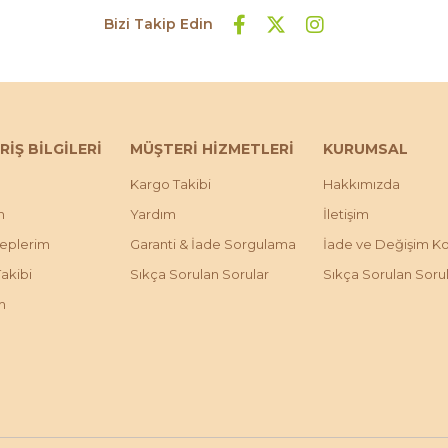
Bizi Takip Edin
RİŞ BİLGİLERİ
MÜŞTERİ HİZMETLERİ
KURUMSAL
Kargo Takibi
Hakkımızda
m
Yardım
İletişim
leplerim
Garanti & İade Sorgulama
İade ve Değişim Koş
Takibi
Sıkça Sorulan Sorular
Sıkça Sorulan Soru
m