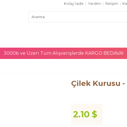
Kolay İade
|
Yardım
|
İletişim
|
Ka
3000₺ ve Üzeri Tüm Alışverişlerde
KARGO BEDAVA!
Çilek Kurusu -
2.10 $