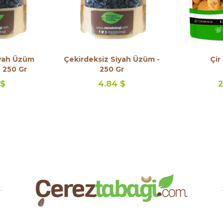
iyah Üzüm
Çekirdeksiz Siyah Üzüm -
Çir
 250 Gr
250 Gr
 $
4.84 $
2