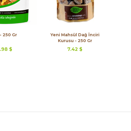
 - 250 Gr
Yeni Mahsül Dağ İnciri
Kurusu - 250 Gr
.98 $
7.42 $