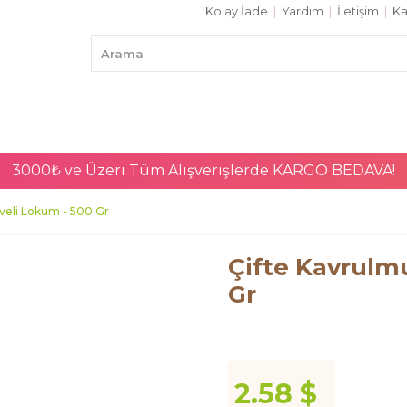
Kolay İade
|
Yardım
|
İletişim
|
Ka
3000₺ ve Üzeri Tüm Alışverişlerde
KARGO BEDAVA!
veli Lokum - 500 Gr
Çifte Kavrulm
Gr
2.58 $