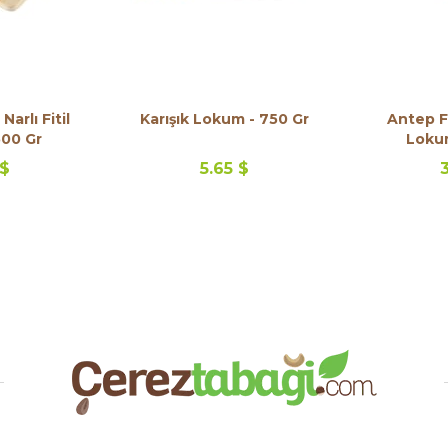
Narlı Fitil
Karışık Lokum - 750 Gr
Antep Fı
500 Gr
Lokum
 $
5.65 $
3