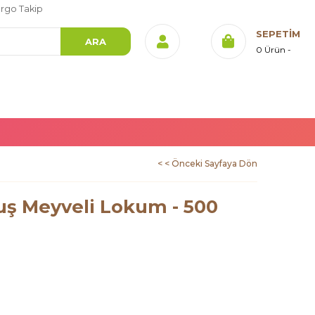
rgo Takip
SEPETIM
0
Ürün
< < Önceki Sayfaya Dön
uş Meyveli Lokum - 500