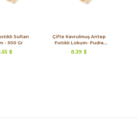
stıklı Sultan
Çifte Kavrulmuş Antep
 - 500 Gr
Fıstıklı Lokum- Pudra
Şekerli
.55 $
8.39 $