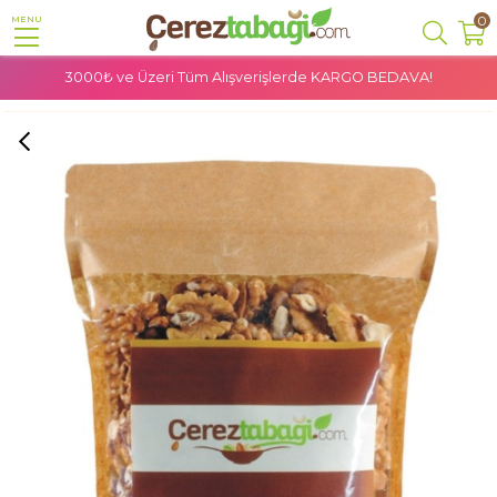
0
MENU
3000₺ ve Üzeri Tüm Alışverişlerde
KARGO BEDAVA!
Anasayfa
Kuruyemiş
Ceviz
Yerli Ceviz İçi - 250 Gr