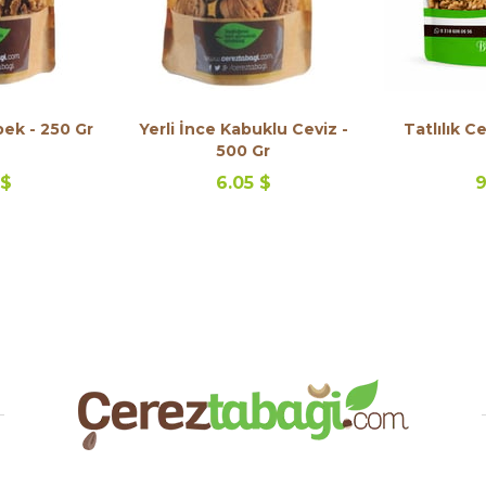
bek - 250 Gr
Yerli İnce Kabuklu Ceviz -
Tatlılık Ce
500 Gr
 $
6.05 $
9