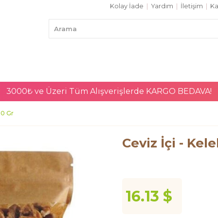
Kolay İade
|
Yardım
|
İletişim
|
Ka
3000₺ ve Üzeri Tüm Alışverişlerde
KARGO BEDAVA!
00 Gr
Ceviz İçi - Kel
16.13 $