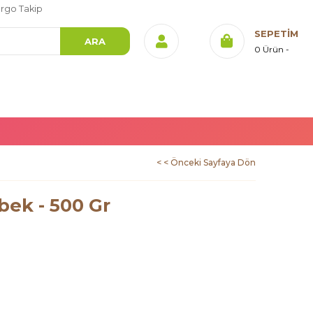
rgo Takip
SEPETIM
0
Ürün
< < Önceki Sayfaya Dön
ebek - 500 Gr