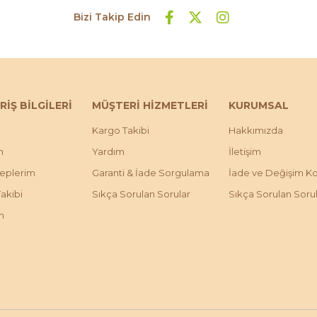
Bizi Takip Edin
RİŞ BİLGİLERİ
MÜŞTERİ HİZMETLERİ
KURUMSAL
Kargo Takibi
Hakkımızda
m
Yardım
İletişim
leplerim
Garanti & İade Sorgulama
İade ve Değişim Koş
Takibi
Sıkça Sorulan Sorular
Sıkça Sorulan Soru
m