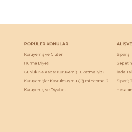
POPÜLER KONULAR
ALIŞVE
Kuruyemiş ve Gluten
Sipariş
Hurma Diyeti
Sepeti
Günlük Ne Kadar Kuruyemiş Tüketmeliyiz?
İade Ta
Kuruyemişler Kavrulmuş mu Çiğ mi Yenmeli?
Sipariş 
Kuruyemiş ve Diyabet
Hesabı