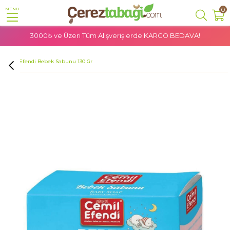
0
MENU
3000₺ ve Üzeri Tüm Alışverişlerde
KARGO BEDAVA!
Anasayfa
Doğal Ürünler
Bitkisel Kozmetik
Sabunlar
Cemil Efendi Bebek Sabunu 130 Gr