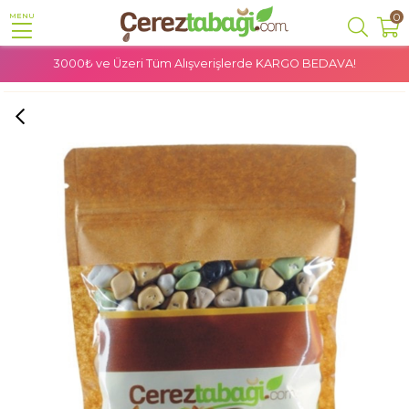
0
MENU
3000₺ ve Üzeri Tüm Alışverişlerde
KARGO BEDAVA!
Anasayfa
Şekerleme
Draje
Çakıltaşı Çikolata - 250 Gr