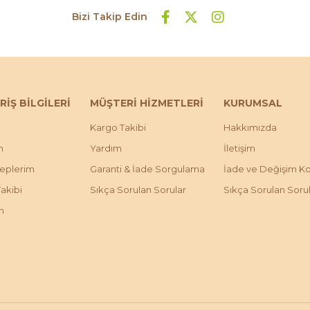
Bizi Takip Edin
RİŞ BİLGİLERİ
MÜŞTERİ HİZMETLERİ
KURUMSAL
Kargo Takibi
Hakkımızda
m
Yardım
İletişim
leplerim
Garanti & İade Sorgulama
İade ve Değişim Koş
Takibi
Sıkça Sorulan Sorular
Sıkça Sorulan Soru
m