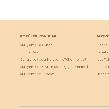
POPÜLER KONULAR
ALIŞVE
Kuruyemiş ve Gluten
Sipariş
Hurma Diyeti
Sepeti
Günlük Ne Kadar Kuruyemiş Tüketmeliyiz?
İade Ta
Kuruyemişler Kavrulmuş mu Çiğ mi Yenmeli?
Sipariş 
Kuruyemiş ve Diyabet
Hesabı