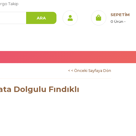
rgo Takip
SEPETIM
0
Ürün
< < Önceki Sayfaya Dön
ta Dolgulu Fındıklı