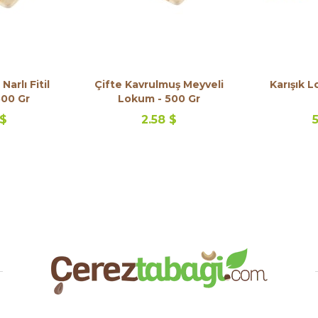
Narlı Fitil
Çifte Kavrulmuş Meyveli
Karışık 
500 Gr
Lokum - 500 Gr
 $
2.58 $
5