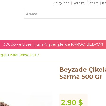
Kolay İade
|
Yardım
|
İletişim
|
Ka
3000₺ ve Üzeri Tüm Alışverişlerde
KARGO BEDAVA!
gulu Fındıklı Sarma 500 Gr
Beyzade Çikola
Sarma 500 Gr
2.90 $