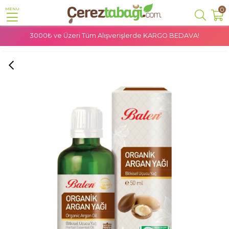
0
MENU
3000₺ ve Üzeri Tüm Alışverişlerde
KARGO BEDAVA!
Anasayfa
Doğal Ürünler
Bitkisel Yağlar
Balen Organik Argan Yağı 50 Ml