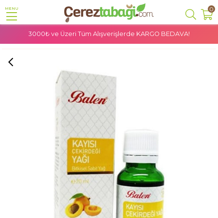
0
MENU
3000₺ ve Üzeri Tüm Alışverişlerde
KARGO BEDAVA!
Anasayfa
Doğal Ürünler
Bitkisel Yağlar
Balen Kayısı Çekirdeği Yağı 20 Ml