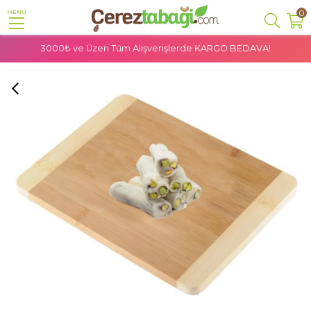
0
MENU
3000₺ ve Üzeri Tüm Alışverişlerde
KARGO BEDAVA!
Anasayfa
Şekerleme
Lokum
Antep Fıstıklı Sütlü Fitil Lokum - 500 Gr