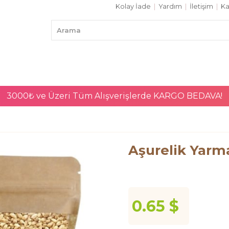
Kolay İade
|
Yardım
|
İletişim
|
Ka
3000₺ ve Üzeri Tüm Alışverişlerde
KARGO BEDAVA!
Aşurelik Yarma
0.65 $