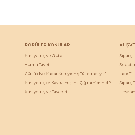
POPÜLER KONULAR
ALIŞVE
Kuruyemiş ve Gluten
Sipariş
Hurma Diyeti
Sepeti
Günlük Ne Kadar Kuruyemiş Tüketmeliyiz?
İade Ta
Kuruyemişler Kavrulmuş mu Çiğ mi Yenmeli?
Sipariş 
Kuruyemiş ve Diyabet
Hesabı