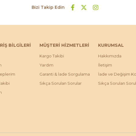
Bizi Takip Edin
RİŞ BİLGİLERİ
MÜŞTERİ HİZMETLERİ
KURUMSAL
Kargo Takibi
Hakkımızda
m
Yardım
İletişim
leplerim
Garanti & İade Sorgulama
İade ve Değişim Koş
Takibi
Sıkça Sorulan Sorular
Sıkça Sorulan Soru
m