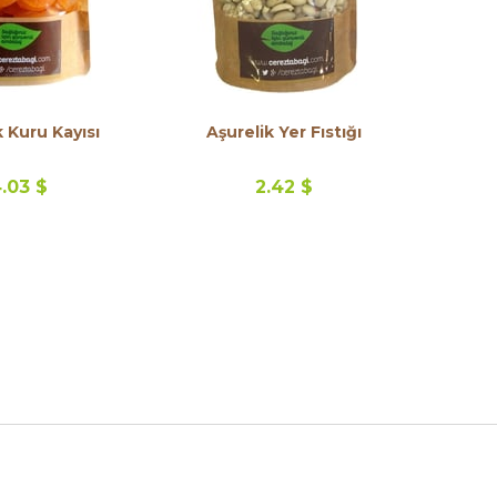
k Kuru Kayısı
Aşurelik Yer Fıstığı
.03 $
2.42 $