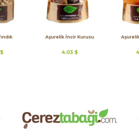
Fındık
Aşurelik İncir Kurusu
Aşureli
 $
4.03 $
4