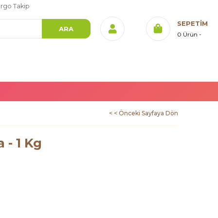
rgo Takip
SEPETIM
0
Ürün
< < Önceki Sayfaya Dön
 - 1 Kg