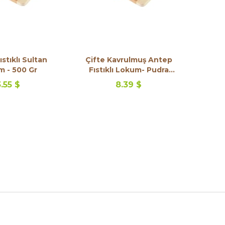
stıklı Sultan
Çifte Kavrulmuş Antep
 - 500 Gr
Fıstıklı Lokum- Pudra
Şekerli
.55 $
8.39 $