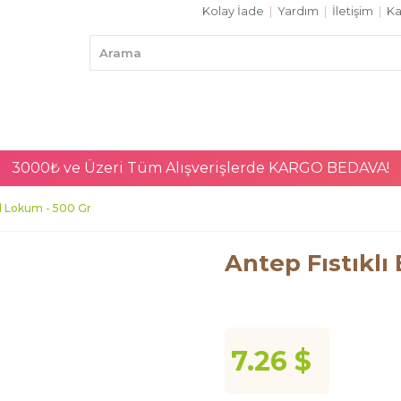
Kolay İade
|
Yardım
|
İletişim
|
Ka
3000₺ ve Üzeri Tüm Alışverişlerde
KARGO BEDAVA!
itil Lokum - 500 Gr
Antep Fıstıklı 
7.26 $