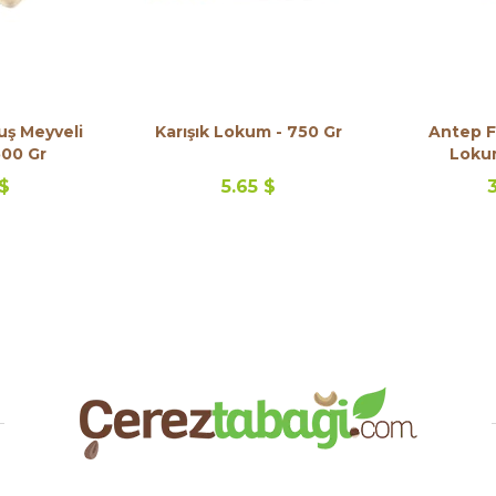
uş Meyveli
Karışık Lokum - 750 Gr
Antep Fı
500 Gr
Lokum
 $
5.65 $
3