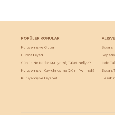
POPÜLER KONULAR
ALIŞVE
Kuruyemiş ve Gluten
Sipariş
Hurma Diyeti
Sepeti
Günlük Ne Kadar Kuruyemiş Tüketmeliyiz?
İade Ta
Kuruyemişler Kavrulmuş mu Çiğ mi Yenmeli?
Sipariş 
Kuruyemiş ve Diyabet
Hesabı