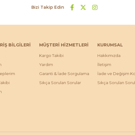
Bizi Takip Edin
RİŞ BİLGİLERİ
MÜŞTERİ HİZMETLERİ
KURUMSAL
Kargo Takibi
Hakkımızda
m
Yardım
İletişim
leplerim
Garanti & İade Sorgulama
İade ve Değişim Koş
Takibi
Sıkça Sorulan Sorular
Sıkça Sorulan Soru
m