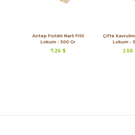
Antep Fıstıklı Narlı Fitil
Çifte Kavrulm
Lokum - 500 Gr
Lokum - 
7.26 $
2.58