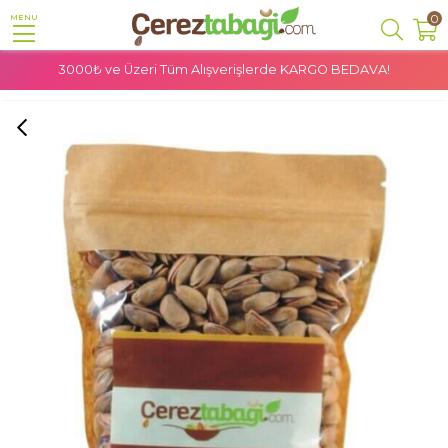
0
MENU
3000₺ ve Üzeri Tüm Alışverişlerde
KARGO BEDAVA!
Anasayfa
Kuruyemiş
Antep Fıstığı
Antep Fıstığı Naturel - 500 Gr