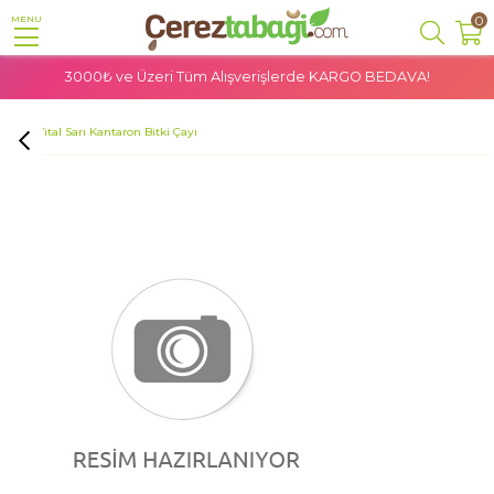
0
MENU
3000₺ ve Üzeri Tüm Alışverişlerde
KARGO BEDAVA!
Anasayfa
Doğal Ürünler
Bitkisel Ürünler
Bitki Çayları
Aksu Vital Sarı Kantaron Bitki Çayı