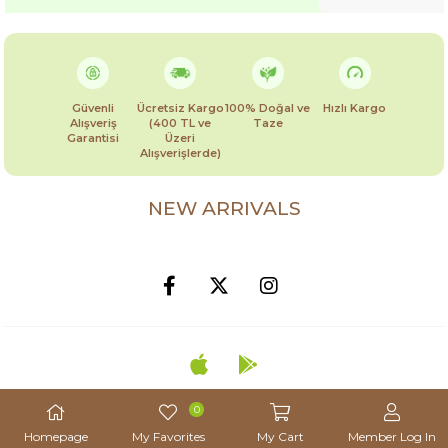
Güvenli
Ücretsiz Kargo
100% Doğal ve
Hızlı Kargo
Alışveriş
(400 TL ve
Taze
Garantisi
Üzeri
Alışverişlerde)
NEW ARRIVALS
0
POPÜLER KONULAR
Homepage
My Favorites
My Cart
Member Log In